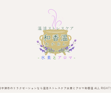
大分県中津市のリラクゼーションなら温活ストレスケア水素とアロマ和香温 ALL RIGHTS R