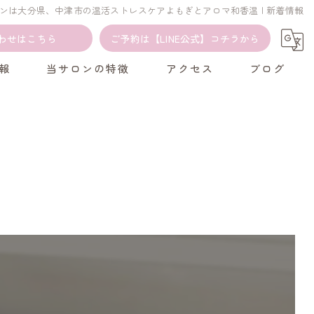
ンは大分県、中津市の温活ストレスケアよもぎとアロマ和香温 | 新着情報
わせはこちら
ご予約は【LINE公式】コチラから
報
当サロンの特徴
アクセス
ブログ
カウンセリング
コラム
よもぎ蒸し
アロマ
温活
癒し