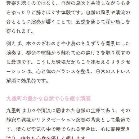
癒しを求めて訪れたい九重町のリラクゼー
音楽を聴くのではなく、自然の息吹と共鳴しながら心身
ション
をゆったりと解きほぐす体験です。自然の風景や清流の
音とともに演奏が響くことで、五感を通じて深い癒しを
九重町で味わう自然と音楽の癒し体験
得られます。
リラクゼーションが叶える九重町の新しい
楽しみ方
例えば、木々のざわめきや小鳥のさえずりを背景にした
心をほぐすリラクゼーション体験のポイン
演奏は、都会の喧騒から離れて心の静けさを取り戻すの
ト
に最適です。こうした環境だからこそ味わえるリラクゼ
ーションは、心と体のバランスを整え、日常のストレス
心と体を癒す演奏体験のすすめ
解消に効果的です。
リラクゼーション演奏で心身リフレッシュ
九重町で感じるリラクゼーションの深い癒
九重町の豊かな自然で心を癒す演奏
し
九重町は山々や清流に囲まれた自然の宝庫であり、その
演奏体験が叶える心地よいリラクゼーショ
静寂な環境がリラクゼーション演奏の背景として最適で
ン時間
す。澄んだ空気の中で奏でられる音色は、心に直接響き
日常を忘れるリラクゼーションのすすめ
渡り、疲れた心身を優しく癒します。