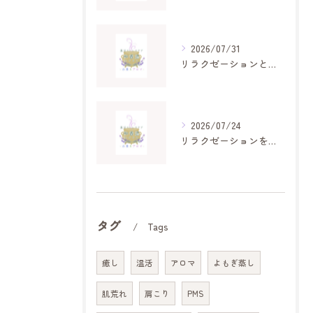
2026/07/31
リラクゼーションとセンターで体感津久見市の癒やし空間と地域名物の魅力
2026/07/24
リラクゼーションを高めるパジャマで睡眠中に疲労回復と朝のスッキリ感を実感する方法
タグ
Tags
癒し
温活
アロマ
よもぎ蒸し
肌荒れ
肩こり
PMS