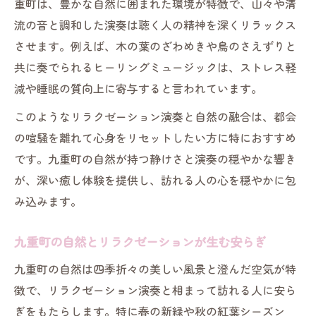
重町は、豊かな自然に囲まれた環境が特徴で、山々や清
流の音と調和した演奏は聴く人の精神を深くリラックス
させます。例えば、木の葉のざわめきや鳥のさえずりと
共に奏でられるヒーリングミュージックは、ストレス軽
減や睡眠の質向上に寄与すると言われています。
このようなリラクゼーション演奏と自然の融合は、都会
の喧騒を離れて心身をリセットしたい方に特におすすめ
です。九重町の自然が持つ静けさと演奏の穏やかな響き
が、深い癒し体験を提供し、訪れる人の心を穏やかに包
み込みます。
九重町の自然とリラクゼーションが生む安らぎ
九重町の自然は四季折々の美しい風景と澄んだ空気が特
徴で、リラクゼーション演奏と相まって訪れる人に安ら
ぎをもたらします。特に春の新緑や秋の紅葉シーズン