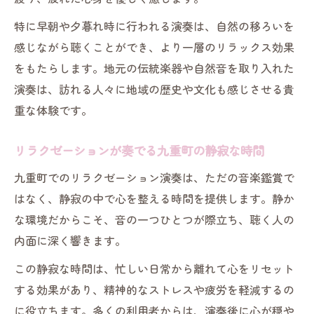
癒しを求めて体感したいリラクゼーション
特に早朝や夕暮れ時に行われる演奏は、自然の移ろいを
演奏
感じながら聴くことができ、より一層のリラックス効果
九重町の自然でリラックスを実感
をもたらします。地元の伝統楽器や自然音を取り入れた
リラクゼーション演奏と自然の癒し効果
演奏は、訪れる人々に地域の歴史や文化も感じさせる貴
九重町の自然とリラクゼーションが生む安
重な体験です。
らぎ
リラクゼーションで味わう九重町の静寂
リラクゼーションが奏でる九重町の静寂な時間
自然の中で感じる深いリラクゼーション体
九重町でのリラクゼーション演奏は、ただの音楽鑑賞で
験
はなく、静寂の中で心を整える時間を提供します。静か
リラクゼーション演奏が広げる九重町の魅
な環境だからこそ、音の一つひとつが際立ち、聴く人の
力
内面に深く響きます。
リラクゼーション演奏が導く癒しの時間
この静寂な時間は、忙しい日常から離れて心をリセット
リラクゼーション演奏で心を整える
する効果があり、精神的なストレスや疲労を軽減するの
九重町ならではの癒しを演奏で体感
に役立ちます。多くの利用者からは、演奏後に心が穏や