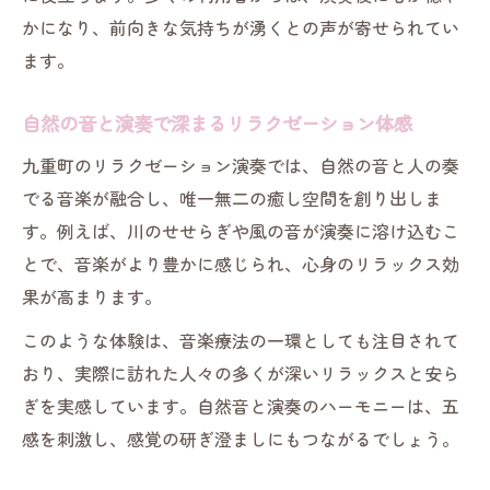
かになり、前向きな気持ちが湧くとの声が寄せられてい
リラクゼーションが叶える安らぎのひとと
ます。
き
演奏体験で味わう九重町の癒し時間
自然の音と演奏で深まるリラクゼーション体感
リラクゼーション演奏がもたらす心の平穏
九重町のリラクゼーション演奏では、自然の音と人の奏
美しい九重町で癒しの演奏を満喫
でる音楽が融合し、唯一無二の癒し空間を創り出しま
リラクゼーション演奏と九重町の絶景を楽
す。例えば、川のせせらぎや風の音が演奏に溶け込むこ
しむ
とで、音楽がより豊かに感じられ、心身のリラックス効
自然に包まれる九重町で癒しの演奏体験
果が高まります。
リラクゼーションが奏でる九重町の魅力
このような体験は、音楽療法の一環としても注目されて
心安らぐリラクゼーション演奏のひととき
おり、実際に訪れた人々の多くが深いリラックスと安ら
九重町の美しい風景でリラクゼーション満
ぎを実感しています。自然音と演奏のハーモニーは、五
喫
感を刺激し、感覚の研ぎ澄ましにもつながるでしょう。