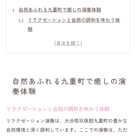
自然あふれる九重町で癒しの演奏体験
リラクゼーションと自然の調和を味わう体
験
九重町の豊かな自然で心を癒す演奏
リラクゼーションが奏でる九重町の静寂な
時間
自然の音と演奏で深まるリラクゼーション
体感
自然あふれる九重町で癒しの演
四季折々の九重町で楽しむ癒しとリラック
奏体験
ス
リラクゼーションを楽しむ九重町の魅力
リラクゼーションと自然の調和を味わう体験
リラクゼーション演奏が引き出す九重町の
リラクゼーション演奏は、大分県玖珠郡九重町の豊かな
魅力
自然環境と深く調和しています。ここでの演奏は、ただ