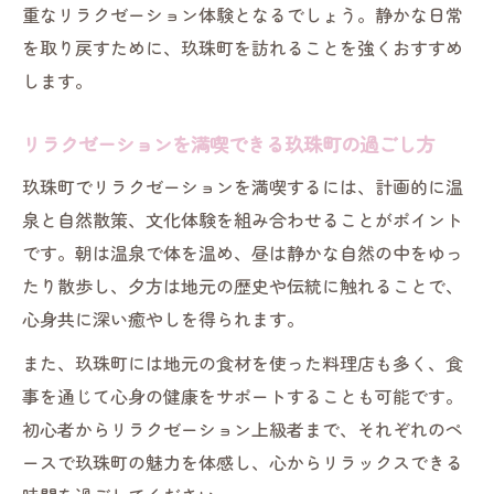
重なリラクゼーション体験となるでしょう。静かな日常
歩き
を取り戻すために、玖珠町を訪れることを強くおすすめ
リラクゼーション視点で楽しむ歴史巡りの
します。
コツ
地元の物語に触れるリラクゼーション体験
リラクゼーションを満喫できる玖珠町の過ごし方
歴史ある場所で心癒されるリラクゼーショ
玖珠町でリラクゼーションを満喫するには、計画的に温
ン法
泉と自然散策、文化体験を組み合わせることがポイント
リラクゼーションを感じる史跡巡りの魅力
です。朝は温泉で体を温め、昼は静かな自然の中をゆっ
たり散歩し、夕方は地元の歴史や伝統に触れることで、
心身共に深い癒やしを得られます。
また、玖珠町には地元の食材を使った料理店も多く、食
事を通じて心身の健康をサポートすることも可能です。
初心者からリラクゼーション上級者まで、それぞれのペ
ースで玖珠町の魅力を体感し、心からリラックスできる