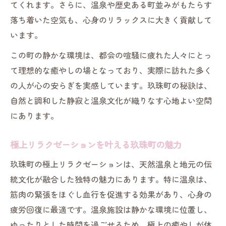
心癒されるリラクゼーションの旅プランの
てくれます。さらに、温泉や歴史ある町並みがもたらす
提案
落ち着いた空気も、心身のリラックスに大きく貢献して
います。
静寂に包まれる玖珠町で味わうリラクゼー
ション
この町の静かな環境は、都会の喧騒に疲れた人々にとっ
リラクゼーション重視の旅で心身をリセッ
て理想的な癒やしの場となっており、実際に訪れた多く
ト
の人が心の安らぎを実感しています。玖珠町の秘訣は、
玖珠町の静かな時間とリラクゼーション体
自然と調和した静寂と温泉文化が織りなす心地よい空間
験
にあります。
自然が導く癒やしのリラクゼーション散策
極上リラクゼーションを叶える玖珠町の魅力
自然に包まれたリラクゼーション散策のす
玖珠町の極上リラクゼーションは、天然温泉と地元の伝
すめ
統文化が融合した独特の魅力にあります。特に温泉は、
リラクゼーションと融合する玖珠町の自然
筋肉の緊張をほぐし血行を促進する効果があり、心身の
体験
疲労回復に最適です。温泉施設は静かな環境に位置し、
森林浴でリラクゼーション効果を実感する
ゆったりとした時間を過ごせるため、極上の癒やしが体