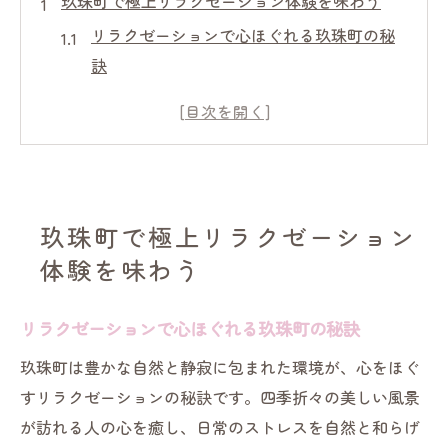
玖珠町で極上リラクゼーション体験を味わう
リラクゼーションで心ほぐれる玖珠町の秘
訣
極上リラクゼーションを叶える玖珠町の魅
力
玖珠町ならではのリラクゼーション体験方
法
静かな日常を取り戻すリラクゼーションの
玖珠町で極上リラクゼーション
すすめ
体験を味わう
リラクゼーションを満喫できる玖珠町の過
ごし方
リラクゼーションで心ほぐれる玖珠町の秘訣
心癒される大分県玖珠町の静かな旅
玖珠町は豊かな自然と静寂に包まれた環境が、心をほぐ
リラクゼーションで静かに過ごす玖珠町旅
すリラクゼーションの秘訣です。四季折々の美しい風景
の魅力
が訪れる人の心を癒し、日常のストレスを自然と和らげ