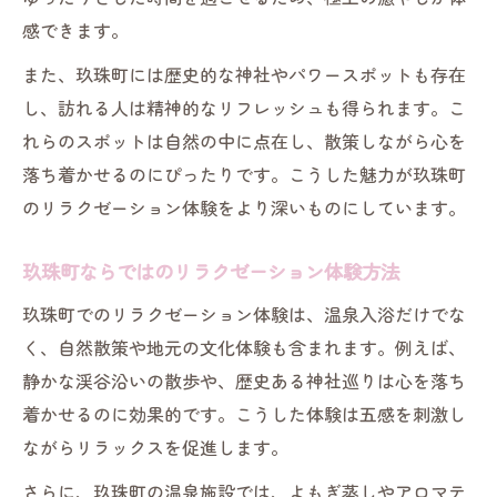
方法
感できます。
リラクゼーション散策で感じる四季の移ろ
また、玖珠町には歴史的な神社やパワースポットも存在
い
し、訪れる人は精神的なリフレッシュも得られます。こ
自然の中でリラクゼーションを楽しむコツ
れらのスポットは自然の中に点在し、散策しながら心を
ゆっくり過ごすなら玖珠町リラックス旅へ
落ち着かせるのにぴったりです。こうした魅力が玖珠町
リラクゼーション重視のゆったり旅プラン
のリラクゼーション体験をより深いものにしています。
紹介
玖珠町で味わう贅沢なリラクゼーション時
玖珠町ならではのリラクゼーション体験方法
間
玖珠町でのリラクゼーション体験は、温泉入浴だけでな
リラクゼーションで叶える心豊かな滞在方
く、自然散策や地元の文化体験も含まれます。例えば、
法
静かな渓谷沿いの散歩や、歴史ある神社巡りは心を落ち
ゆっくり過ごす旅にリラクゼーションをプ
着かせるのに効果的です。こうした体験は五感を刺激し
ラス
ながらリラックスを促進します。
玖珠町で体験できるリラクゼーションの工
さらに、玖珠町の温泉施設では、よもぎ蒸しやアロマテ