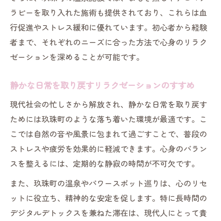
夫
ラピーを取り入れた施術も提供されており、これらは血
温泉とパワースポットで深いリラクゼーション
行促進やストレス緩和に優れています。初心者から経験
を満喫
者まで、それぞれのニーズに合った方法で心身のリラク
リラクゼーションを深める温泉の選び方と
ゼーションを深めることが可能です。
魅力
パワースポットで得られるリラクゼーショ
静かな日常を取り戻すリラクゼーションのすすめ
ン効果
現代社会の忙しさから解放され、静かな日常を取り戻す
温泉とリラクゼーションで心身を浄化する
ためには玖珠町のような落ち着いた環境が最適です。こ
方法
こでは自然の音や風景に包まれて過ごすことで、普段の
パワースポット巡りとリラクゼーション体
ストレスや疲労を効果的に軽減できます。心身のバラン
験談
スを整えるには、定期的な静寂の時間が不可欠です。
温泉地で感じるリラクゼーションの奥深さ
また、玖珠町の温泉やパワースポット巡りは、心のリセ
歴史巡りを通じて感じる玖珠町の癒やし力
ットに役立ち、精神的な安定を促します。特に長時間の
デジタルデトックスを兼ねた滞在は、現代人にとって貴
歴史とリラクゼーションが融合する玖珠町