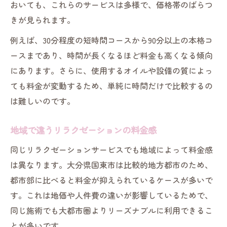
おいても、これらのサービスは多様で、価格帯のばらつ
マッサージ料金を国東市で賢く比較する方法
きが見られます。
リラクゼーション料金を比較するチェック
例えば、30分程度の短時間コースから90分以上の本格コ
ポイント
ースまであり、時間が長くなるほど料金も高くなる傾向
国東市で選ぶリラクゼーションの比較法
にあります。さらに、使用するオイルや設備の質によっ
料金比較で見落としがちなリラクゼーショ
ても料金が変動するため、単純に時間だけで比較するの
ンの特徴
は難しいのです。
リラクゼーションサービスの賢い選び方
コストパフォーマンス重視のリラクゼーシ
地域で違うリラクゼーションの料金感
ョン比較術
同じリラクゼーションサービスでも地域によって料金感
施術内容で変わる料金のポイントとは
は異なります。大分県国東市は比較的地方都市のため、
リラクゼーション施術内容と料金の関係
都市部に比べると料金が抑えられているケースが多いで
施術ごとのリラクゼーション料金をチェッ
す。これは地価や人件費の違いが影響しているためで、
ク
同じ施術でも大都市圏よりリーズナブルに利用できるこ
とが多いです。
リラクゼーションで注目すべき施術別料金