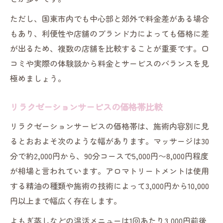
タイマッサージも含めたリラクゼーション
ただし、国東市内でも中心部と郊外で料金差がある場合
料金比較
もあり、利便性や店舗のブランド力によっても価格に差
が出るため、複数の店舗を比較することが重要です。口
オイルや整体のリラクゼーション料金の違
コミや実際の体験談から料金とサービスのバランスを見
い
極めましょう。
予算に合ったリラクゼーション選びのコツ
リラクゼーションは予算で賢く選択しよう
リラクゼーションサービスの価格帯比較
リラクゼーション料金内で最大限満足する
リラクゼーションサービスの価格帯は、施術内容別に見
方法
るとおおよそ次のような幅があります。マッサージは30
自分に合ったリラクゼーションの料金選び
分で約2,000円から、90分コースで5,000円〜8,000円程度
リラクゼーション料金と満足度の両立術
が相場と言われています。アロマトリートメントは使用
お得なリラクゼーション料金で選ぶポイン
する精油の種類や施術の技術によって3,000円から10,000
ト
円以上まで幅広く存在します。
リラクゼーションサービスで納得の料金設定を
よもぎ蒸しなどの温活メニューは1回あたり3,000円前後