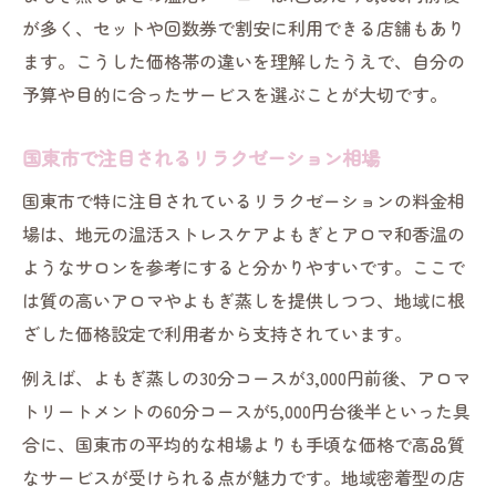
探す
が多く、セットや回数券で割安に利用できる店舗もあり
リラクゼーションサービスで納得感を得る
ます。こうした価格帯の違いを理解したうえで、自分の
方法
予算や目的に合ったサービスを選ぶことが大切です。
料金とサービス内容を見極めるリラクゼー
ションの選び方
国東市で注目されるリラクゼーション相場
リラクゼーションの料金に納得するための
国東市で特に注目されているリラクゼーションの料金相
チェックポイント
場は、地元の温活ストレスケアよもぎとアロマ和香温の
自分に合ったリラクゼーション料金設定の
ようなサロンを参考にすると分かりやすいです。ここで
見つけ方
は質の高いアロマやよもぎ蒸しを提供しつつ、地域に根
リラクゼーションで後悔しない料金選びの
ざした価格設定で利用者から支持されています。
工夫
例えば、よもぎ蒸しの30分コースが3,000円前後、アロマ
トリートメントの60分コースが5,000円台後半といった具
合に、国東市の平均的な相場よりも手頃な価格で高品質
なサービスが受けられる点が魅力です。地域密着型の店