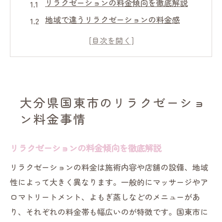
リラクゼーションの料金傾向を徹底解説
地域で違うリラクゼーションの料金感
リラクゼーションサービスの価格帯比較
国東市で注目されるリラクゼーション相場
料金選びで失敗しないリラクゼーションの
コツ
大分県国東市のリラクゼーショ
気になるリラクゼーションの相場を解説
ン料金事情
リラクゼーションの平均料金を知るポイン
ト
リラクゼーションの料金傾向を徹底解説
リラクゼーション相場と料金の目安を紹介
リラクゼーションの料金は施術内容や店舗の設備、地域
予算に合ったリラクゼーションの選び方
性によって大きく異なります。一般的にマッサージやア
リラクゼーションの相場感を実例で解説
ロマトリートメント、よもぎ蒸しなどのメニューがあ
サービス内容別リラクゼーションの料金傾
り、それぞれの料金帯も幅広いのが特徴です。国東市に
向