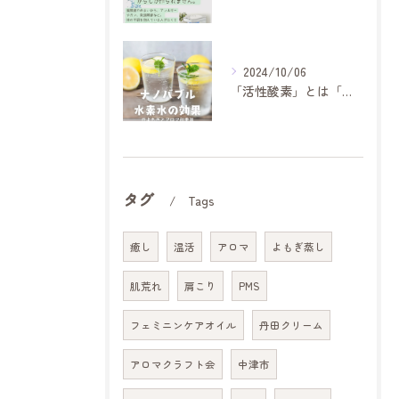
2024/10/06
「活性酸素」とは「身体のサビ」のもとになるもの。
タグ
Tags
癒し
温活
アロマ
よもぎ蒸し
肌荒れ
肩こり
PMS
フェミニンケアオイル
丹田クリーム
アロマクラフト会
中津市