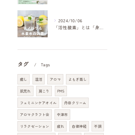
2024/10/06
「活性酸素」とは「身体のサビ」のもとになるもの。
タグ
Tags
癒し
温活
アロマ
よもぎ蒸し
肌荒れ
肩こり
PMS
フェミニンケアオイル
丹田クリーム
アロマクラフト会
中津市
リラクゼーション
疲れ
自律神経
不調