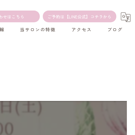
わせはこちら
ご予約は【LINE公式】コチラから
報
当サロンの特徴
アクセス
ブログ
カウンセリング
コラム
よもぎ蒸し
アロマ
温活
癒し